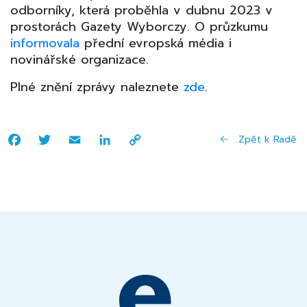
odborníky, která proběhla v dubnu 2023 v
prostorách Gazety Wyborczy. O průzkumu
informovala
přední evropská média i
novinářské organizace.
Plné znění zprávy naleznete
zde
.
Facebook
Twitter
Email
LinkedIn
Copy
Zpět k Radě
Link