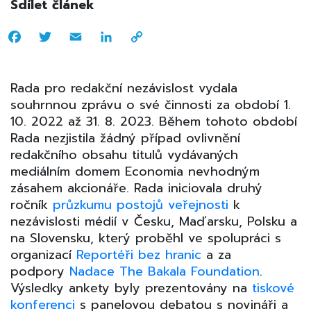
Sdílet článek
Facebook
Twitter
Email
LinkedIn
Copy
Link
Rada pro redakční nezávislost vydala
souhrnnou zprávu o své činnosti za období 1.
10. 2022 až 31. 8. 2023. Během tohoto období
Rada nezjistila žádný případ ovlivnění
redakčního obsahu titulů vydávaných
mediálním domem Economia nevhodným
zásahem akcionáře. Rada iniciovala druhý
ročník
průzkumu postojů veřejnosti
k
nezávislosti médií v Česku, Maďarsku, Polsku a
na Slovensku, který proběhl ve spolupráci s
organizací
Reportéři bez hranic
a za
podpory
Nadace The Bakala Foundation
.
Výsledky ankety byly prezentovány na
tiskové
konferenci
s panelovou debatou s novináři a